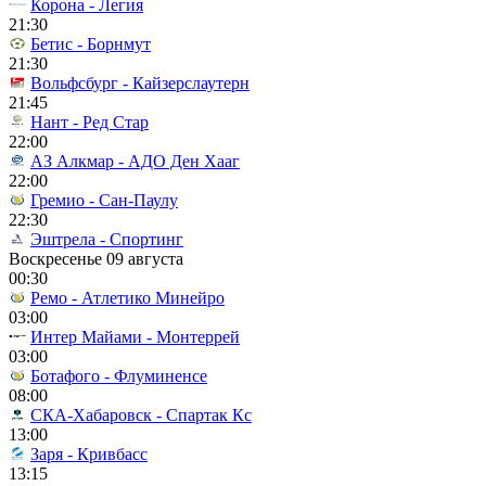
Корона - Легия
21:30
Бетис - Борнмут
21:30
Вольфсбург - Кайзерслаутерн
21:45
Нант - Ред Стар
22:00
АЗ Алкмар - АДО Ден Хааг
22:00
Гремио - Сан-Паулу
22:30
Эштрела - Спортинг
Воскресенье 09 августа
00:30
Ремо - Атлетико Минейро
03:00
Интер Майами - Монтеррей
03:00
Ботафого - Флуминенсе
08:00
СКА-Хабаровск - Спартак Кс
13:00
Заря - Кривбасс
13:15