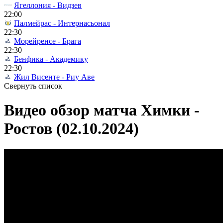
Ягеллония - Видзев
22:00
Палмейрас - Интернасьонал
22:30
Морейренсе - Брага
22:30
Бенфика - Академику
22:30
Жил Висенте - Риу Аве
Свернуть список
Видео обзор матча Химки -
Ростов (02.10.2024)