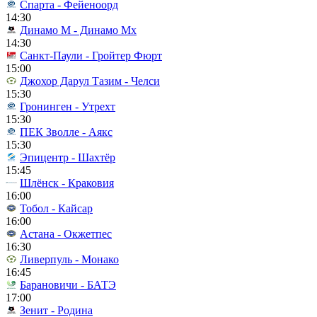
Спарта - Фейеноорд
14:30
Динамо М - Динамо Мх
14:30
Санкт-Паули - Гройтер Фюрт
15:00
Джохор Дарул Тазим - Челси
15:30
Гронинген - Утрехт
15:30
ПЕК Зволле - Аякс
15:30
Эпицентр - Шахтёр
15:45
Шлёнск - Краковия
16:00
Тобол - Кайсар
16:00
Астана - Окжетпес
16:30
Ливерпуль - Монако
16:45
Барановичи - БАТЭ
17:00
Зенит - Родина