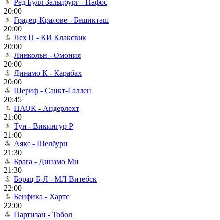
Ред Булл Зальцбург - Пафос
20:00
Градец-Кралове - Бешикташ
20:00
Лех П - КИ Клаксвик
20:00
Линкольн - Омония
20:00
Динамо К - Карабах
20:00
Шериф - Санкт-Галлен
20:45
ПАОК - Андерлехт
21:00
Тун - Викингур Р
21:00
Аякс - Шелбурн
21:30
Брага - Динамо Мн
21:30
Борац Б-Л - МЛ Витебск
22:00
Бенфика - Хартс
22:00
Партизан - Тобол