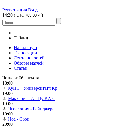
Регистрация
Вход
14
:
20
(
)
Главная
Таблицы
На главную
Трансляции
Лента новостей
Обзоры матчей
Статьи
Четверг 06 августа
18:00
КуПС - Университатя Кр
19:00
Маккаби Т-А - ЦСКА С
19:00
Ягеллония - Рейнджерс
19:00
Ноа - Сьон
20:00