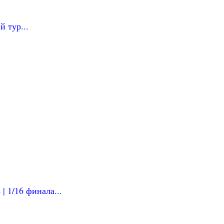
й тур...
| 1/16 финала...