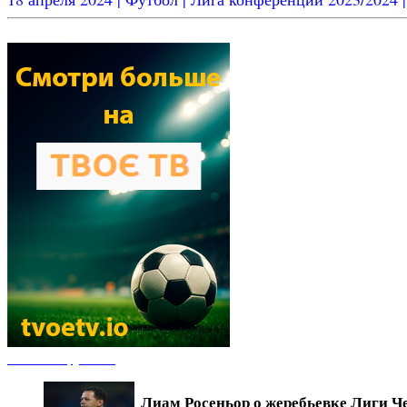
Новости футбола
Лиам Росеньор о жеребьевке Лиги Ч