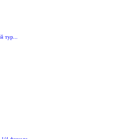
й тур...
1/4 финала...