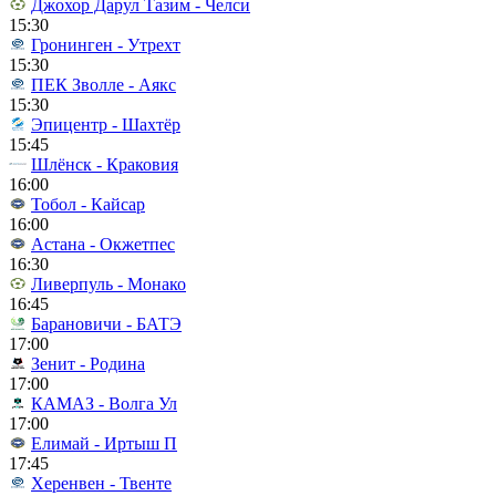
Джохор Дарул Тазим - Челси
15:30
Гронинген - Утрехт
15:30
ПЕК Зволле - Аякс
15:30
Эпицентр - Шахтёр
15:45
Шлёнск - Краковия
16:00
Тобол - Кайсар
16:00
Астана - Окжетпес
16:30
Ливерпуль - Монако
16:45
Барановичи - БАТЭ
17:00
Зенит - Родина
17:00
КАМАЗ - Волга Ул
17:00
Елимай - Иртыш П
17:45
Херенвен - Твенте