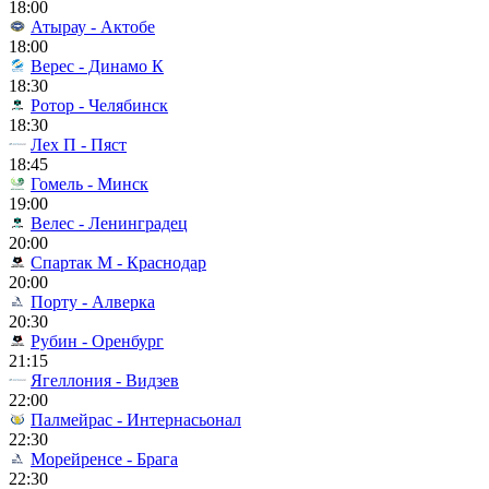
18:00
Атырау - Актобе
18:00
Верес - Динамо К
18:30
Ротор - Челябинск
18:30
Лех П - Пяст
18:45
Гомель - Минск
19:00
Велес - Ленинградец
20:00
Спартак М - Краснодар
20:00
Порту - Алверка
20:30
Рубин - Оренбург
21:15
Ягеллония - Видзев
22:00
Палмейрас - Интернасьонал
22:30
Морейренсе - Брага
22:30