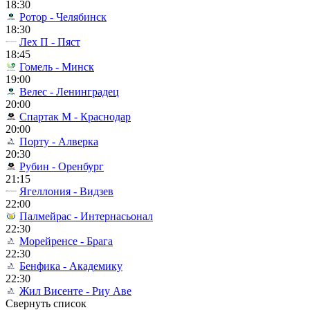
18:30
Ротор - Челябинск
18:30
Лех П - Пяст
18:45
Гомель - Минск
19:00
Велес - Ленинградец
20:00
Спартак М - Краснодар
20:00
Порту - Алверка
20:30
Рубин - Оренбург
21:15
Ягеллония - Видзев
22:00
Палмейрас - Интернасьонал
22:30
Морейренсе - Брага
22:30
Бенфика - Академику
22:30
Жил Висенте - Риу Аве
Свернуть список