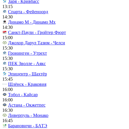
Заря - Кривбасс
13:15
Спарта - Фейеноорд
14:30
Динамо М - Динамо Мх
14:30
Санкт-Паули - Гройтер Фюрт
15:00
Джохор Дарул Тазим - Челси
15:30
Гронинген - Утрехт
15:30
ПЕК Зволле - Аякс
15:30
Эпицентр - Шахтёр
15:45
Шлёнск - Краковия
16:00
Тобол - Кайсар
16:00
Астана - Окжетпес
16:30
Ливерпуль - Монако
16:45
Барановичи - БАТЭ