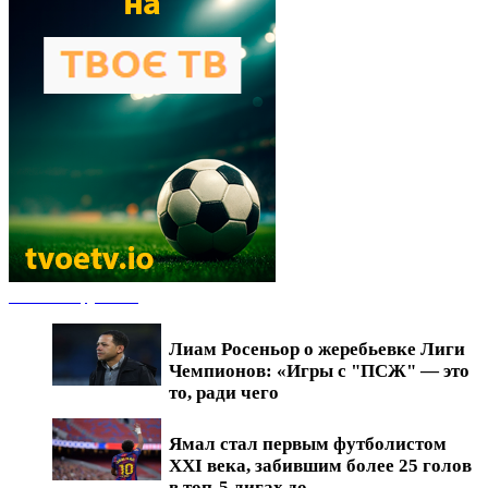
Новости футбола
Лиам Росеньор о жеребьевке Лиги
Чемпионов: «Игры с "ПСЖ" — это
то, ради чего
Ямал стал первым футболистом
XXI века, забившим более 25 голов
в топ-5 лигах до