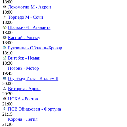
18:00
Локомотив М - Акрон
18:00
Торпедо М - Сочи
18:00
Шальке-04 - Аталанта
18:00
Каспий - Улытау
18:00
Буковина - Оболонь-Бровар
18:10
Витебск - Неман
18:30
Погонь - Мотор
19:45
Гоу Эхед Иглс - Виллем II
20:00
Витория - Арока
20:30
ЦСКА - Ростов
21:00
ПСВ Эйндховен - Фортуна
21:15
Корона - Легия
21:30