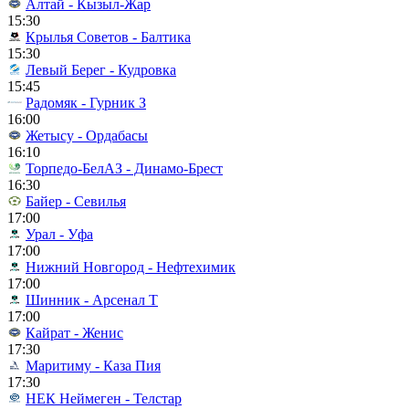
Алтай - Кызыл-Жар
15:30
Крылья Советов - Балтика
15:30
Левый Берег - Кудровка
15:45
Радомяк - Гурник З
16:00
Жетысу - Ордабасы
16:10
Торпедо-БелАЗ - Динамо-Брест
16:30
Байер - Севилья
17:00
Урал - Уфа
17:00
Нижний Новгород - Нефтехимик
17:00
Шинник - Арсенал Т
17:00
Кайрат - Женис
17:30
Маритиму - Каза Пия
17:30
НЕК Неймеген - Телстар