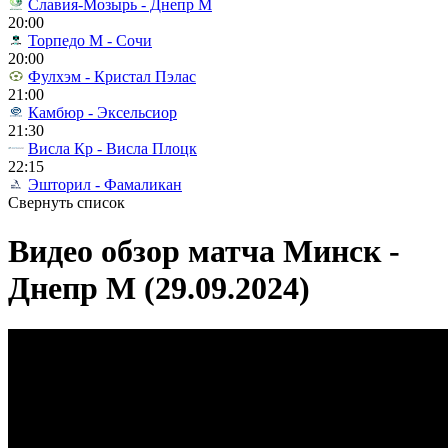
Славия-Мозырь - Днепр М
20:00
Торпедо М - Сочи
20:00
Фулхэм - Кристал Пэлас
21:00
Камбюр - Эксельсиор
21:30
Висла Кр - Висла Плоцк
22:15
Эшторил - Фамаликан
Свернуть список
Видео обзор матча Минск -
Днепр М (29.09.2024)