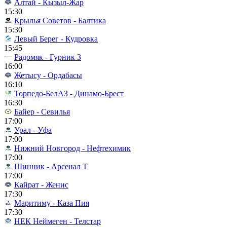
Алтай - Кызыл-Жар
15:30
Крылья Советов - Балтика
15:30
Левый Берег - Кудровка
15:45
Радомяк - Гурник З
16:00
Жетысу - Ордабасы
16:10
Торпедо-БелАЗ - Динамо-Брест
16:30
Байер - Севилья
17:00
Урал - Уфа
17:00
Нижний Новгород - Нефтехимик
17:00
Шинник - Арсенал Т
17:00
Кайрат - Женис
17:30
Маритиму - Каза Пия
17:30
НЕК Неймеген - Телстар