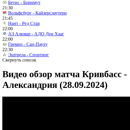
Бетис - Борнмут
21:30
Вольфсбург - Кайзерслаутерн
21:45
Нант - Ред Стар
22:00
АЗ Алкмар - АДО Ден Хааг
22:00
Гремио - Сан-Паулу
22:30
Эштрела - Спортинг
Свернуть список
Видео обзор матча Кривбасс -
Александрия (28.09.2024)