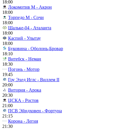
18:00
Локомотив М - Акрон
18:00
Торпедо М - Сочи
18:00
Шальке-04 - Аталанта
18:00
Каспий - Улытау
18:00
Буковина - Оболонь-Бровар
18:10
Витебск - Неман
18:30
Погонь - Мотор
19:45
Гоу Эхед Иглс - Виллем II
20:00
Витория - Арока
20:30
ЦСКА - Ростов
21:00
ПСВ Эйндховен - Фортуна
21:15
Корона - Легия
21:30