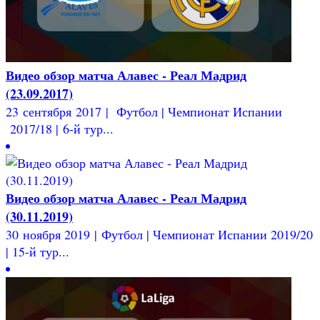
Видео обзор матча Алавес - Реал Мадрид
(23.09.2017)
23 сентября 2017 | Футбол | Чемпионат Испании
2017/18 | 6-й тур...
Видео обзор матча Алавес - Реал Мадрид
(30.11.2019)
30 ноября 2019 | Футбол | Чемпионат Испании 2019/20
| 15-й тур...