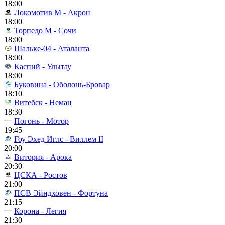
18:00
Локомотив М - Акрон
18:00
Торпедо М - Сочи
18:00
Шальке-04 - Аталанта
18:00
Каспий - Улытау
18:00
Буковина - Оболонь-Бровар
18:10
Витебск - Неман
18:30
Погонь - Мотор
19:45
Гоу Эхед Иглс - Виллем II
20:00
Витория - Арока
20:30
ЦСКА - Ростов
21:00
ПСВ Эйндховен - Фортуна
21:15
Корона - Легия
21:30