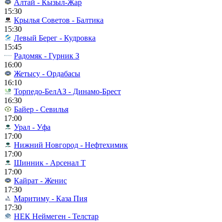
Алтай - Кызыл-Жар
15:30
Крылья Советов - Балтика
15:30
Левый Берег - Кудровка
15:45
Радомяк - Гурник З
16:00
Жетысу - Ордабасы
16:10
Торпедо-БелАЗ - Динамо-Брест
16:30
Байер - Севилья
17:00
Урал - Уфа
17:00
Нижний Новгород - Нефтехимик
17:00
Шинник - Арсенал Т
17:00
Кайрат - Женис
17:30
Маритиму - Каза Пия
17:30
НЕК Неймеген - Телстар