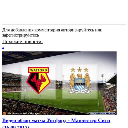
Для добавления комментария авторизируйтесь или
зарегистрируйтесь
Похожие новости:
Видео обзор матча Уотфорд - Манчестер Сити
(16.09.2017)