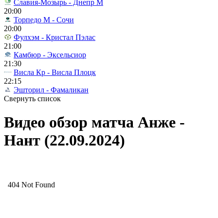
Славия-Мозырь - Днепр М
20:00
Торпедо М - Сочи
20:00
Фулхэм - Кристал Пэлас
21:00
Камбюр - Эксельсиор
21:30
Висла Кр - Висла Плоцк
22:15
Эшторил - Фамаликан
Свернуть список
Видео обзор матча Анже -
Нант (22.09.2024)