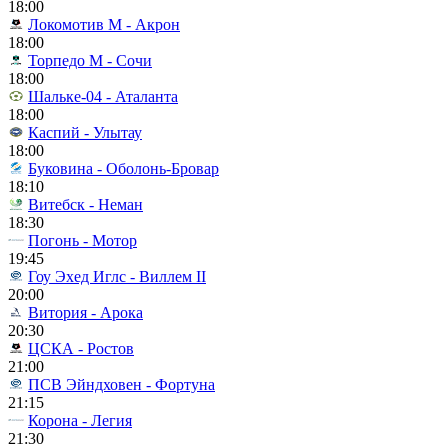
18:00
Локомотив М - Акрон
18:00
Торпедо М - Сочи
18:00
Шальке-04 - Аталанта
18:00
Каспий - Улытау
18:00
Буковина - Оболонь-Бровар
18:10
Витебск - Неман
18:30
Погонь - Мотор
19:45
Гоу Эхед Иглс - Виллем II
20:00
Витория - Арока
20:30
ЦСКА - Ростов
21:00
ПСВ Эйндховен - Фортуна
21:15
Корона - Легия
21:30