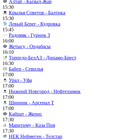
Алтай - Кызыл-Жар
15:30
Крылья Советов - Балтика
15:30
Левый Берег - Кудровка
15:45
Радомяк - Гурник З
16:00
Жетысу - Ордабасы
16:10
Торпедо-БелАЗ - Динамо-Брест
16:30
Байер - Севилья
17:00
Урал - Уфа
17:00
Нижний Новгород - Нефтехимик
17:00
Шинник - Арсенал Т
17:00
Кайрат - Женис
17:30
Маритиму - Каза Пия
17:30
НЕК Неймеген - Телстар