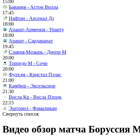
15:00
Бавария - Астон Вилла
17:45
Нафтан - Арсенал Дз
18:00
Арарат-Армения - Урарту
18:00
Арарат - Сардарапат
19:45
Славия-Мозырь - Днепр М
20:00
Торпедо М - Сочи
20:00
Фулхэм - Кристал Пэлас
21:00
Камбюр - Эксельсиор
21:30
Висла Кр - Висла Плоцк
22:15
Эшторил - Фамаликан
Свернуть список
Видео обзор матча Боруссия М 