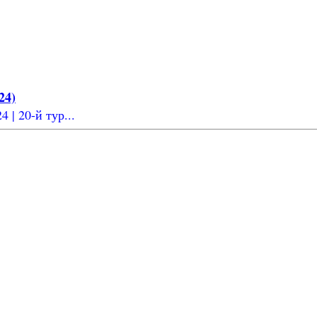
24)
 | 20-й тур...