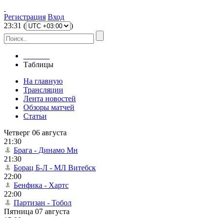
Регистрация
Вход
23
:
31
(
)
Главная
Таблицы
На главную
Трансляции
Лента новостей
Обзоры матчей
Статьи
Четверг 06 августа
21:30
Брага - Динамо Мн
21:30
Борац Б-Л - МЛ Витебск
22:00
Бенфика - Хартс
22:00
Партизан - Тобол
Пятница 07 августа