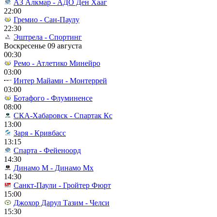
АЗ Алкмар - АДО Ден Хааг
22:00
Гремио - Сан-Паулу
22:30
Эштрела - Спортинг
Воскресенье 09 августа
00:30
Ремо - Атлетико Минейро
03:00
Интер Майами - Монтеррей
03:00
Ботафого - Флуминенсе
08:00
СКА-Хабаровск - Спартак Кс
13:00
Заря - Кривбасс
13:15
Спарта - Фейеноорд
14:30
Динамо М - Динамо Мх
14:30
Санкт-Паули - Гройтер Фюрт
15:00
Джохор Дарул Тазим - Челси
15:30