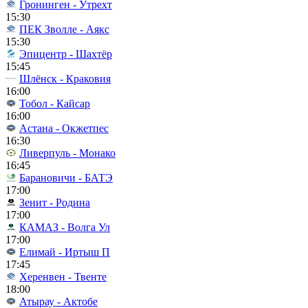
Гронинген - Утрехт
15:30
ПЕК Зволле - Аякс
15:30
Эпицентр - Шахтёр
15:45
Шлёнск - Краковия
16:00
Тобол - Кайсар
16:00
Астана - Окжетпес
16:30
Ливерпуль - Монако
16:45
Барановичи - БАТЭ
17:00
Зенит - Родина
17:00
КАМАЗ - Волга Ул
17:00
Елимай - Иртыш П
17:45
Херенвен - Твенте
18:00
Атырау - Актобе