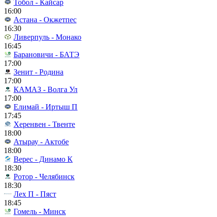
Тобол - Кайсар
16:00
Астана - Окжетпес
16:30
Ливерпуль - Монако
16:45
Барановичи - БАТЭ
17:00
Зенит - Родина
17:00
КАМАЗ - Волга Ул
17:00
Елимай - Иртыш П
17:45
Херенвен - Твенте
18:00
Атырау - Актобе
18:00
Верес - Динамо К
18:30
Ротор - Челябинск
18:30
Лех П - Пяст
18:45
Гомель - Минск