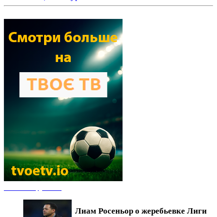
Новости футбола
Лиам Росеньор о жеребьевке Лиги