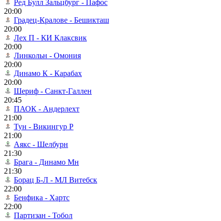
Ред Булл Зальцбург - Пафос
20:00
Градец-Кралове - Бешикташ
20:00
Лех П - КИ Клаксвик
20:00
Линкольн - Омония
20:00
Динамо К - Карабах
20:00
Шериф - Санкт-Галлен
20:45
ПАОК - Андерлехт
21:00
Тун - Викингур Р
21:00
Аякс - Шелбурн
21:30
Брага - Динамо Мн
21:30
Борац Б-Л - МЛ Витебск
22:00
Бенфика - Хартс
22:00
Партизан - Тобол