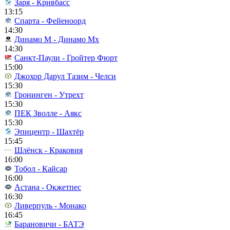
Заря - Кривбасс
13:15
Спарта - Фейеноорд
14:30
Динамо М - Динамо Мх
14:30
Санкт-Паули - Гройтер Фюрт
15:00
Джохор Дарул Тазим - Челси
15:30
Гронинген - Утрехт
15:30
ПЕК Зволле - Аякс
15:30
Эпицентр - Шахтёр
15:45
Шлёнск - Краковия
16:00
Тобол - Кайсар
16:00
Астана - Окжетпес
16:30
Ливерпуль - Монако
16:45
Барановичи - БАТЭ