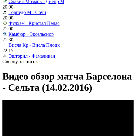
Славия-Мозырь - Днепр М
20:00
Торпедо М - Сочи
20:00
Фулхэм - Кристал Пэлас
21:00
Камбюр - Эксельсиор
21:30
Висла Кр - Висла Плоцк
22:15
Эшторил - Фамаликан
Свернуть список
Видео обзор матча Барселона
- Сельта (14.02.2016)