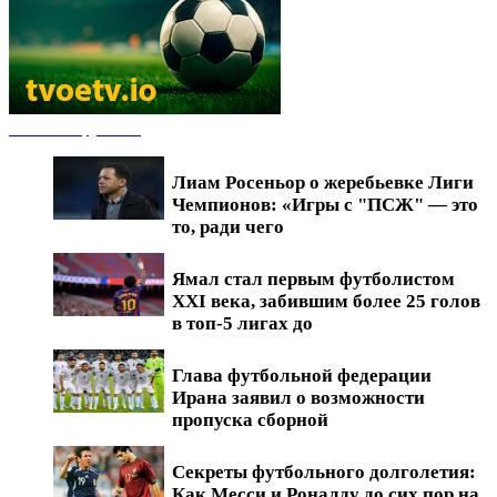
Новости футбола
Лиам Росеньор о жеребьевке Лиги
Чемпионов: «Игры с "ПСЖ" — это
то, ради чего
Ямал стал первым футболистом
XXI века, забившим более 25 голов
в топ-5 лигах до
Глава футбольной федерации
Ирана заявил о возможности
пропуска сборной
Секреты футбольного долголетия:
Как Месси и Роналду до сих пор на