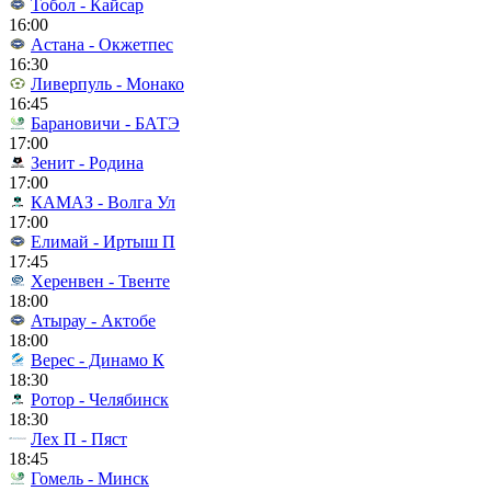
Тобол - Кайсар
16:00
Астана - Окжетпес
16:30
Ливерпуль - Монако
16:45
Барановичи - БАТЭ
17:00
Зенит - Родина
17:00
КАМАЗ - Волга Ул
17:00
Елимай - Иртыш П
17:45
Херенвен - Твенте
18:00
Атырау - Актобе
18:00
Верес - Динамо К
18:30
Ротор - Челябинск
18:30
Лех П - Пяст
18:45
Гомель - Минск