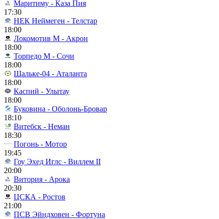
Маритиму - Каза Пия
17:30
НЕК Неймеген - Телстар
18:00
Локомотив М - Акрон
18:00
Торпедо М - Сочи
18:00
Шальке-04 - Аталанта
18:00
Каспий - Улытау
18:00
Буковина - Оболонь-Бровар
18:10
Витебск - Неман
18:30
Погонь - Мотор
19:45
Гоу Эхед Иглс - Виллем II
20:00
Витория - Арока
20:30
ЦСКА - Ростов
21:00
ПСВ Эйндховен - Фортуна