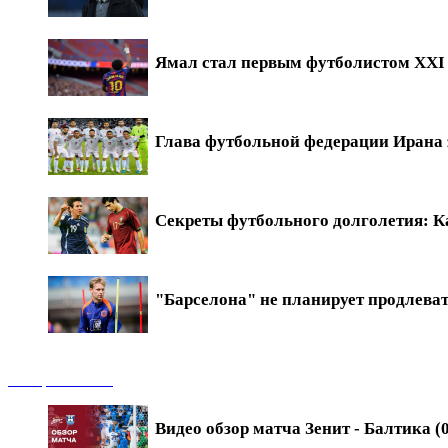
Ямал стал первым футболистом XXI в
Глава футбольной федерации Ирана 
Секреты футбольного долголетия: Ка
"Барселона" не планирует продлева
Обзоры матчей
Видео обзор матча Зенит - Балтика (0