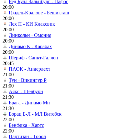
Ред Булл Зальцбург - Пафос
20:00
Градец-Кралове - Бешикташ
20:00
Лех П - КИ Клаксвик
20:00
Линкольн - Омония
20:00
Динамо К - Карабах
20:00
Шериф - Санкт-Галлен
20:45
ПАОК - Андерлехт
21:00
Тун - Викингур Р
21:00
Аякс - Шелбурн
21:30
Брага - Динамо Мн
21:30
Борац Б-Л - МЛ Витебск
22:00
Бенфика - Хартс
22:00
Партизан - Тобол