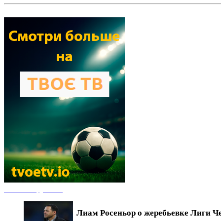
Новости футбола
Лиам Росеньор о жеребьевке Лиги Ч