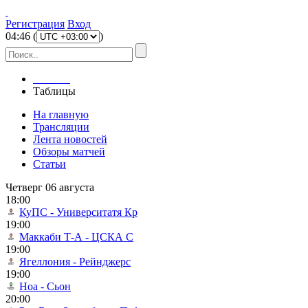
Регистрация
Вход
04
:
46
(
)
Главная
Таблицы
На главную
Трансляции
Лента новостей
Обзоры матчей
Статьи
Четверг 06 августа
18:00
КуПС - Университатя Кр
19:00
Маккаби Т-А - ЦСКА С
19:00
Ягеллония - Рейнджерс
19:00
Ноа - Сьон
20:00