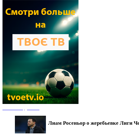
Новости футбола
Лиам Росеньор о жеребьевке Лиги Ч