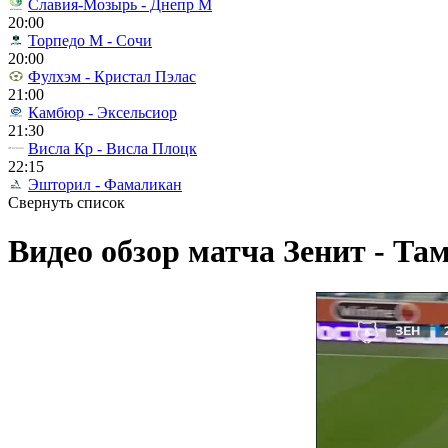
Славия-Мозырь - Днепр М
20:00
Торпедо М - Сочи
20:00
Фулхэм - Кристал Пэлас
21:00
Камбюр - Эксельсиор
21:30
Висла Кр - Висла Плоцк
22:15
Эшторил - Фамаликан
Свернуть список
Видео обзор матча Зенит - Там