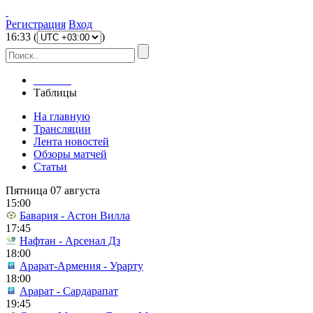
Регистрация
Вход
16
:
33
(
)
Главная
Таблицы
На главную
Трансляции
Лента новостей
Обзоры матчей
Статьи
Пятница 07 августа
15:00
Бавария - Астон Вилла
17:45
Нафтан - Арсенал Дз
18:00
Арарат-Армения - Урарту
18:00
Арарат - Сардарапат
19:45