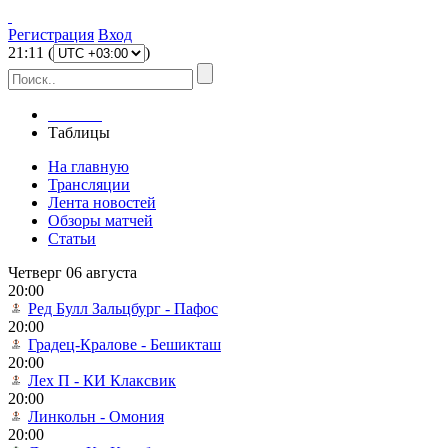
Регистрация
Вход
21
:
11
(
)
Главная
Таблицы
На главную
Трансляции
Лента новостей
Обзоры матчей
Статьи
Четверг 06 августа
20:00
Ред Булл Зальцбург - Пафос
20:00
Градец-Кралове - Бешикташ
20:00
Лех П - КИ Клаксвик
20:00
Линкольн - Омония
20:00