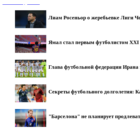
Новости футбола
Лиам Росеньор о жеребьевке Лиги Ч
Ямал стал первым футболистом XXI в
Глава футбольной федерации Ирана 
Секреты футбольного долголетия: Ка
"Барселона" не планирует продлева