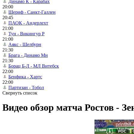
Динамо К - Карабах
20:00
Шериф - Санкт-Галлен
20:45
ПАОК - Андерлехт
21:00
Тун - Викингур Р
21:00
Аякс - Шелбурн
21:30
Брага - Динамо Мн
21:30
Борац Б-Л - МЛ Витебск
22:00
Бенфика - Хартс
22:00
Партизан - Тобол
Свернуть список
Видео обзор матча Ростов - Зен