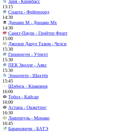
Заря - Кривбасс
13:15
Спарта - Фейеноорд
14:30
Динамо М - Динамо Мх
14:30
Санкт-Паули - Гройтер Фюрт
15:00
Джохор Дарул Тазим - Челси
15:30
Гронинген - Утрехт
15:30
ПЕК Зволле - Аякс
15:30
Эпицентр - Шахтёр
15:45
Шлёнск - Краковия
16:00
Тобол - Кайсар
16:00
Астана - Окжетпес
16:30
Ливерпуль - Монако
16:45
Барановичи - БАТЭ