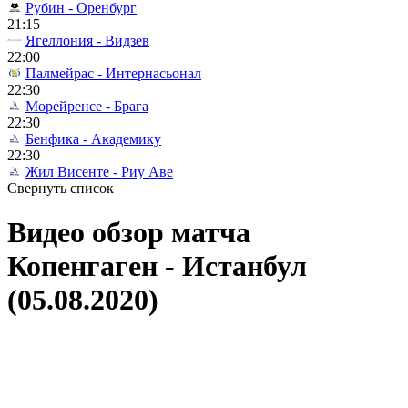
Рубин - Оренбург
21:15
Ягеллония - Видзев
22:00
Палмейрас - Интернасьонал
22:30
Морейренсе - Брага
22:30
Бенфика - Академику
22:30
Жил Висенте - Риу Аве
Свернуть список
Видео обзор матча
Копенгаген - Истанбул
(05.08.2020)