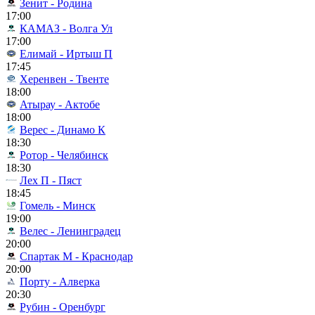
Зенит - Родина
17:00
КАМАЗ - Волга Ул
17:00
Елимай - Иртыш П
17:45
Херенвен - Твенте
18:00
Атырау - Актобе
18:00
Верес - Динамо К
18:30
Ротор - Челябинск
18:30
Лех П - Пяст
18:45
Гомель - Минск
19:00
Велес - Ленинградец
20:00
Спартак М - Краснодар
20:00
Порту - Алверка
20:30
Рубин - Оренбург