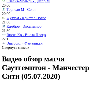
Славия-Мозырь - Днепр М
20:00
Торпедо М - Сочи
20:00
Фулхэм - Кристал Пэлас
21:00
Камбюр - Эксельсиор
21:30
Висла Кр - Висла Плоцк
22:15
Эшторил - Фамаликан
Свернуть список
Видео обзор матча
Саутгемптон - Манчестер
Сити (05.07.2020)