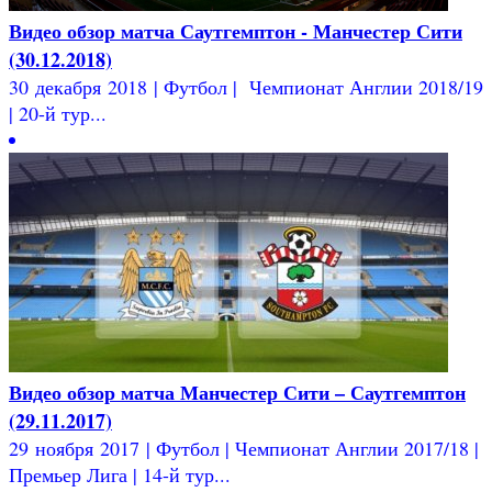
Видео обзор матча Саутгемптон - Манчестер Сити
(30.12.2018)
30 декабря 2018 | Футбол | Чемпионат Англии 2018/19
| 20-й тур...
Видео обзор матча Манчестер Сити – Саутгемптон
(29.11.2017)
29 ноября 2017 | Футбол | Чемпионат Англии 2017/18 |
Премьер Лига | 14-й тур...