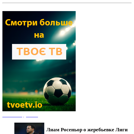
Новости футбола
Лиам Росеньор о жеребьевке Лиги