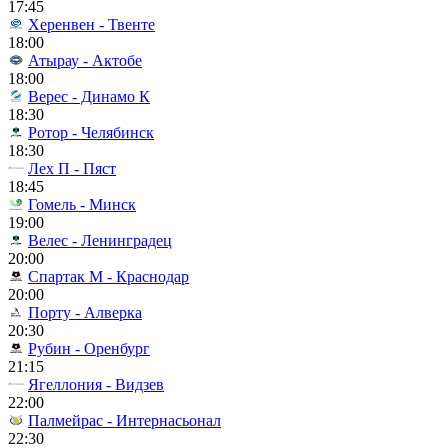
17:45
Херенвен - Твенте
18:00
Атырау - Актобе
18:00
Верес - Динамо К
18:30
Ротор - Челябинск
18:30
Лех П - Пяст
18:45
Гомель - Минск
19:00
Велес - Ленинградец
20:00
Спартак М - Краснодар
20:00
Порту - Алверка
20:30
Рубин - Оренбург
21:15
Ягеллония - Видзев
22:00
Палмейрас - Интернасьонал
22:30