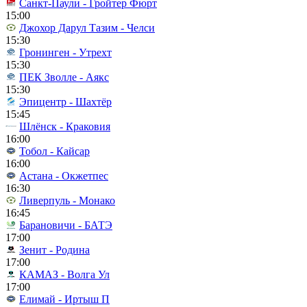
Санкт-Паули - Гройтер Фюрт
15:00
Джохор Дарул Тазим - Челси
15:30
Гронинген - Утрехт
15:30
ПЕК Зволле - Аякс
15:30
Эпицентр - Шахтёр
15:45
Шлёнск - Краковия
16:00
Тобол - Кайсар
16:00
Астана - Окжетпес
16:30
Ливерпуль - Монако
16:45
Барановичи - БАТЭ
17:00
Зенит - Родина
17:00
КАМАЗ - Волга Ул
17:00
Елимай - Иртыш П