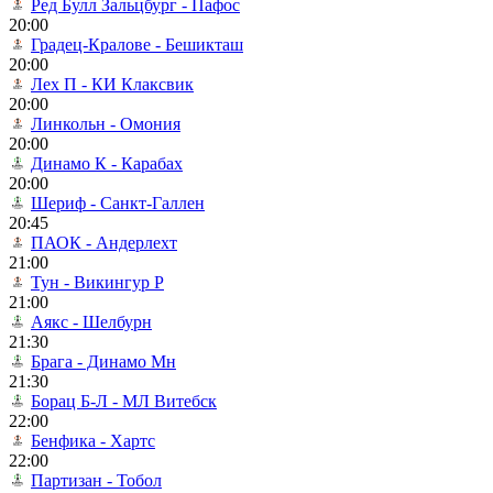
Ред Булл Зальцбург - Пафос
20:00
Градец-Кралове - Бешикташ
20:00
Лех П - КИ Клаксвик
20:00
Линкольн - Омония
20:00
Динамо К - Карабах
20:00
Шериф - Санкт-Галлен
20:45
ПАОК - Андерлехт
21:00
Тун - Викингур Р
21:00
Аякс - Шелбурн
21:30
Брага - Динамо Мн
21:30
Борац Б-Л - МЛ Витебск
22:00
Бенфика - Хартс
22:00
Партизан - Тобол