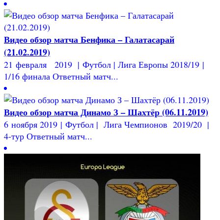
Видео обзор матча Бенфика – Галатасарай
(21.02.2019)
21 февраля 2019 | Футбол | Лига Европы 2018/19 |
1/16 финала Ответный матч...
Видео обзор матча Динамо З – Шахтёр (06.11.2019)
6 ноября 2019 | Футбол | Лига Чемпионов 2019/20 |
4-тур Ответный матч...