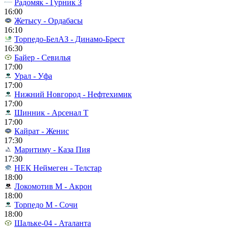
Радомяк - Гурник З
16:00
Жетысу - Ордабасы
16:10
Торпедо-БелАЗ - Динамо-Брест
16:30
Байер - Севилья
17:00
Урал - Уфа
17:00
Нижний Новгород - Нефтехимик
17:00
Шинник - Арсенал Т
17:00
Кайрат - Женис
17:30
Маритиму - Каза Пия
17:30
НЕК Неймеген - Телстар
18:00
Локомотив М - Акрон
18:00
Торпедо М - Сочи
18:00
Шальке-04 - Аталанта