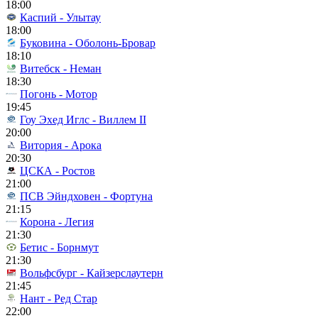
18:00
Каспий - Улытау
18:00
Буковина - Оболонь-Бровар
18:10
Витебск - Неман
18:30
Погонь - Мотор
19:45
Гоу Эхед Иглс - Виллем II
20:00
Витория - Арока
20:30
ЦСКА - Ростов
21:00
ПСВ Эйндховен - Фортуна
21:15
Корона - Легия
21:30
Бетис - Борнмут
21:30
Вольфсбург - Кайзерслаутерн
21:45
Нант - Ред Стар
22:00