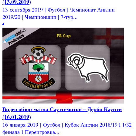
(13.09.2019)
13 сентября 2019 | Футбол | Чемпионат Англии
2019/20 | Чемпионшип | 7-тур...
Видео обзор матча Саутгемптон – Дерби Каунти
(16.01.2019)
16 января 2019 | Футбол | Кубок Англии 2018/19 l 1/32
финала l Переигровка...