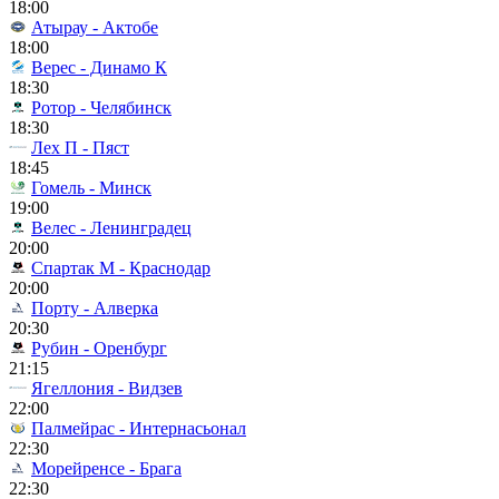
18:00
Атырау - Актобе
18:00
Верес - Динамо К
18:30
Ротор - Челябинск
18:30
Лех П - Пяст
18:45
Гомель - Минск
19:00
Велес - Ленинградец
20:00
Спартак М - Краснодар
20:00
Порту - Алверка
20:30
Рубин - Оренбург
21:15
Ягеллония - Видзев
22:00
Палмейрас - Интернасьонал
22:30
Морейренсе - Брага
22:30