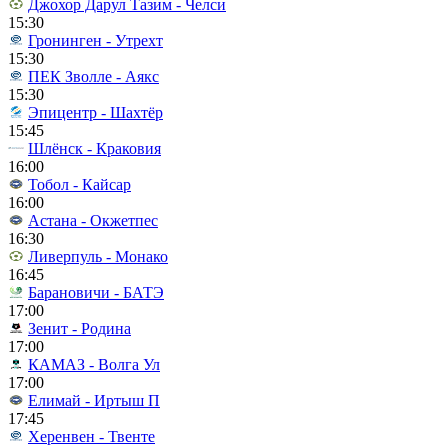
Джохор Дарул Тазим - Челси
15:30
Гронинген - Утрехт
15:30
ПЕК Зволле - Аякс
15:30
Эпицентр - Шахтёр
15:45
Шлёнск - Краковия
16:00
Тобол - Кайсар
16:00
Астана - Окжетпес
16:30
Ливерпуль - Монако
16:45
Барановичи - БАТЭ
17:00
Зенит - Родина
17:00
КАМАЗ - Волга Ул
17:00
Елимай - Иртыш П
17:45
Херенвен - Твенте