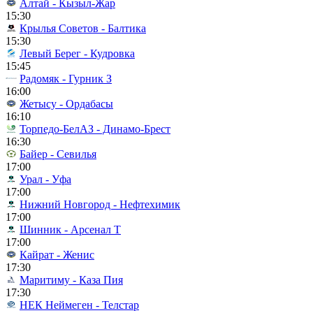
Алтай - Кызыл-Жар
15:30
Крылья Советов - Балтика
15:30
Левый Берег - Кудровка
15:45
Радомяк - Гурник З
16:00
Жетысу - Ордабасы
16:10
Торпедо-БелАЗ - Динамо-Брест
16:30
Байер - Севилья
17:00
Урал - Уфа
17:00
Нижний Новгород - Нефтехимик
17:00
Шинник - Арсенал Т
17:00
Кайрат - Женис
17:30
Маритиму - Каза Пия
17:30
НЕК Неймеген - Телстар