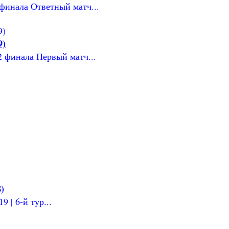
 финала Ответный матч...
9)
2 финала Первый матч...
)
 | 6-й тур...