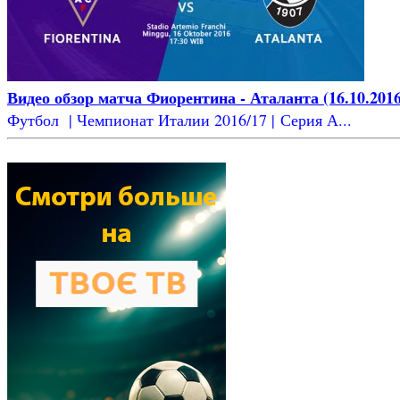
Видео обзор матча Фиорентина - Аталанта (16.10.2016
Футбол | Чемпионат Италии 2016/17 | Серия А...