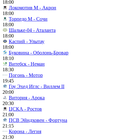
18:00
Локомотив М - Акрон
18:00
Торпедо М - Сочи
18:00
Шальке-04 - Аталанта
18:00
Каспий - Улытау
18:00
Буковина - Оболонь-Бровар
18:10
Витебск - Неман
18:30
Погонь - Мотор
19:45
Гоу Эхед Иглс - Виллем II
20:00
Витория - Арока
20:30
ЦСКА - Ростов
21:00
ПСВ Эйндховен - Фортуна
21:15
Корона - Легия
21:30