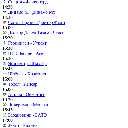
Спарта - Фейеноорд
14:30
Динамо М - Динамо Мх
14:30
Санкт-Паули - Гройтер Фюрт
15:00
Джохор Дарул Тазим - Челси
15:30
Гронинген - Утрехт
15:30
ПЕК Зволле - Аякс
15:30
Эпицентр - Шахтёр
15:45
Шлёнск - Краковия
16:00
Тобол - Кайсар
16:00
Астана - Окжетпес
16:30
Ливерпуль - Монако
16:45
Барановичи - БАТЭ
17:00
Зенит - Родина