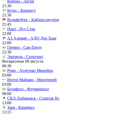
Корона - Легия
21:30
Бетис - Борнмут
21:30
Вольфсбург - Кайзерслаутерн
21:45
Нант - Ред Стар
22:00
АЗ Алкмар - АДО Ден Хааг
22:00
Гремио - Сан-Паулу
22:30
Эштрела - Спортинг
Воскресенье 09 августа
00:30
Ремо - Атлетико Минейро
03:00
Интер Майами - Монтеррей
03:00
Ботафого - Флуминенсе
08:00
СКА-Хабаровск - Спартак Кс
13:00
Заря - Кривбасс
13:15