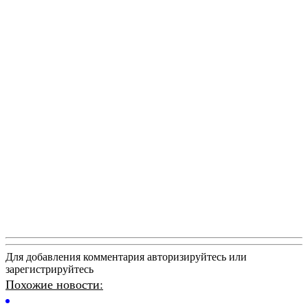
Для добавления комментария авторизируйтесь или
зарегистрируйтесь
Похожие новости: