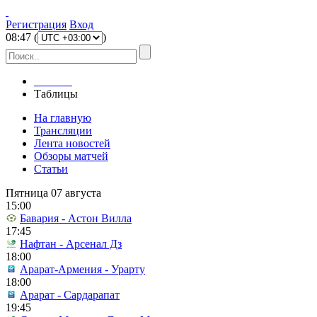
Регистрация
Вход
08
:
47
(
)
Главная
Таблицы
На главную
Трансляции
Лента новостей
Обзоры матчей
Статьи
Пятница 07 августа
15:00
Бавария - Астон Вилла
17:45
Нафтан - Арсенал Дз
18:00
Арарат-Армения - Урарту
18:00
Арарат - Сардарапат
19:45