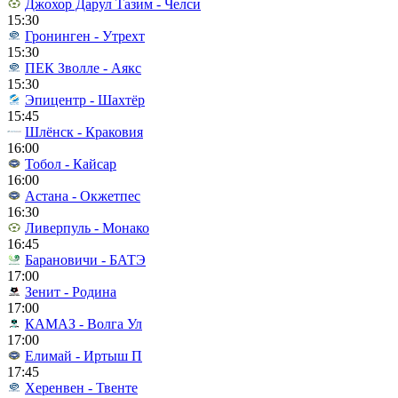
Джохор Дарул Тазим - Челси
15:30
Гронинген - Утрехт
15:30
ПЕК Зволле - Аякс
15:30
Эпицентр - Шахтёр
15:45
Шлёнск - Краковия
16:00
Тобол - Кайсар
16:00
Астана - Окжетпес
16:30
Ливерпуль - Монако
16:45
Барановичи - БАТЭ
17:00
Зенит - Родина
17:00
КАМАЗ - Волга Ул
17:00
Елимай - Иртыш П
17:45
Херенвен - Твенте