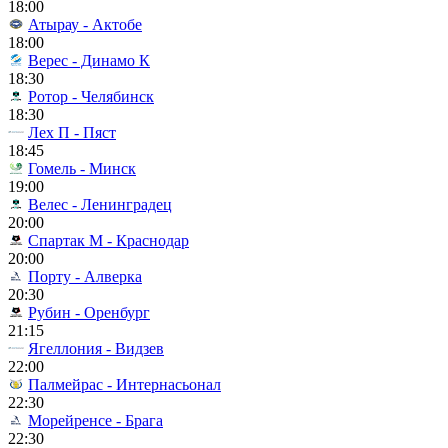
18:00
Атырау - Актобе
18:00
Верес - Динамо К
18:30
Ротор - Челябинск
18:30
Лех П - Пяст
18:45
Гомель - Минск
19:00
Велес - Ленинградец
20:00
Спартак М - Краснодар
20:00
Порту - Алверка
20:30
Рубин - Оренбург
21:15
Ягеллония - Видзев
22:00
Палмейрас - Интернасьонал
22:30
Морейренсе - Брага
22:30