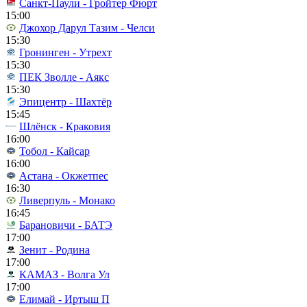
Санкт-Паули - Гройтер Фюрт
15:00
Джохор Дарул Тазим - Челси
15:30
Гронинген - Утрехт
15:30
ПЕК Зволле - Аякс
15:30
Эпицентр - Шахтёр
15:45
Шлёнск - Краковия
16:00
Тобол - Кайсар
16:00
Астана - Окжетпес
16:30
Ливерпуль - Монако
16:45
Барановичи - БАТЭ
17:00
Зенит - Родина
17:00
КАМАЗ - Волга Ул
17:00
Елимай - Иртыш П