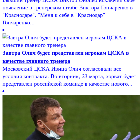
появление в тренерском штабе Виктора Гончаренко в
"Краснодаре". "Меня к себе в "Краснодар"
Гончаренко...
Завтра Олич будет представлен игрокам ЦСКА в
качестве главного тренера
Московский ЦСКА Ивица Олич согласовали все
условия контракта. Во вторник, 23 марта, хорват будет
представлен российской команде в качестве нового...