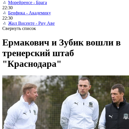
Морейренсе - Брага
22:30
Бенфика - Академику
22:30
Жил Висенте - Риу Аве
Свернуть список
Ермакович и Зубик вошли в
тренерский штаб
"Краснодара"