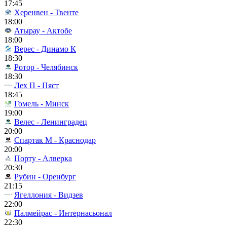
17:45
Херенвен - Твенте
18:00
Атырау - Актобе
18:00
Верес - Динамо К
18:30
Ротор - Челябинск
18:30
Лех П - Пяст
18:45
Гомель - Минск
19:00
Велес - Ленинградец
20:00
Спартак М - Краснодар
20:00
Порту - Алверка
20:30
Рубин - Оренбург
21:15
Ягеллония - Видзев
22:00
Палмейрас - Интернасьонал
22:30