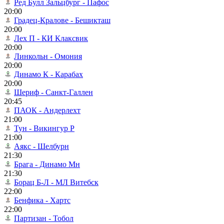
Ред Булл Зальцбург - Пафос
20:00
Градец-Кралове - Бешикташ
20:00
Лех П - КИ Клаксвик
20:00
Линкольн - Омония
20:00
Динамо К - Карабах
20:00
Шериф - Санкт-Галлен
20:45
ПАОК - Андерлехт
21:00
Тун - Викингур Р
21:00
Аякс - Шелбурн
21:30
Брага - Динамо Мн
21:30
Борац Б-Л - МЛ Витебск
22:00
Бенфика - Хартс
22:00
Партизан - Тобол