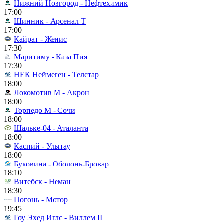
Нижний Новгород - Нефтехимик
17:00
Шинник - Арсенал Т
17:00
Кайрат - Женис
17:30
Маритиму - Каза Пия
17:30
НЕК Неймеген - Телстар
18:00
Локомотив М - Акрон
18:00
Торпедо М - Сочи
18:00
Шальке-04 - Аталанта
18:00
Каспий - Улытау
18:00
Буковина - Оболонь-Бровар
18:10
Витебск - Неман
18:30
Погонь - Мотор
19:45
Гоу Эхед Иглс - Виллем II