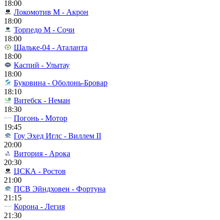
18:00
Локомотив М - Акрон
18:00
Торпедо М - Сочи
18:00
Шальке-04 - Аталанта
18:00
Каспий - Улытау
18:00
Буковина - Оболонь-Бровар
18:10
Витебск - Неман
18:30
Погонь - Мотор
19:45
Гоу Эхед Иглс - Виллем II
20:00
Витория - Арока
20:30
ЦСКА - Ростов
21:00
ПСВ Эйндховен - Фортуна
21:15
Корона - Легия
21:30