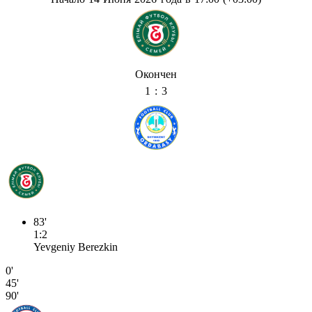
Окончен
1 : 3
83'
1:2
Yevgeniy Berezkin
0'
45'
90'