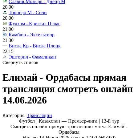
Славия-Мозырь - Днепр М
20:00
Торпедо М - Сочи
20:00
Фулхэм - Кристал Пэлас
21:00
Камбюр - Эксельсиор
21:30
Висла Кр - Висла Плоцк
22:15
Эшторил - Фамаликан
Свернуть список
Елимай - Ордабасы прямая
трансляция смотреть онлайн
14.06.2026
Категория:
Трансляции
Футбол | Казахстан — Премьер-лига |
13-й тур
Смотреть онлайн прямую трансляцию матча Елимай -
Ордабасы
Начало 14 Июня 2026 года в 17:00 (+03:00)