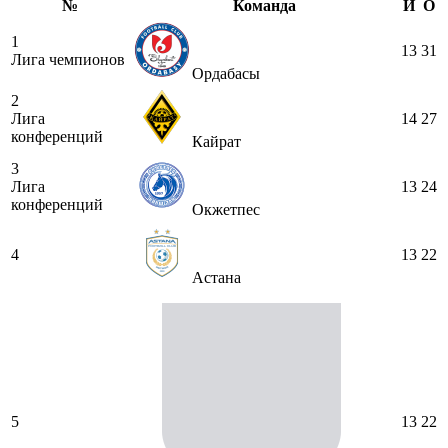
№
Команда
И
О
1
13
31
Лига чемпионов
Ордабасы
2
Лига
14
27
конференций
Кайрат
3
Лига
13
24
конференций
Окжетпес
4
13
22
Астана
5
13
22