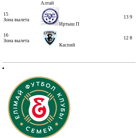
Алтай
15
13
9
Зона вылета
Иртыш П
16
12
8
Зона вылета
Каспий