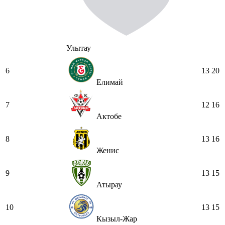
Улытау
6
13
20
Елимай
7
12
16
Актобе
8
13
16
Женис
9
13
15
Атырау
10
13
15
Кызыл-Жар