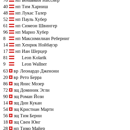
70
нп
Беньямин Нисснер
40
нп
Тим Харниш
48
нп
Лукас Талер
52
нп
Пауль Хубер
61
нп
Симеон Швингер
96
нп
Марио Хубер
8
нп
Максимилиан Реберниг
14
нп
Хенрик Нойбауэр
17
нп
Иан Шерцер
81
Leon Kolarik
9
Leon Wallner
63
вр
Леонардо Дженони
20
вр
Рето Берра
86
зщ
Янис Мозер
72
зщ
Доминик Эгли
90
зщ
Роман Йози
14
зщ
Дин Кукан
54
зщ
Кристиан Марти
56
зщ
Тим Берни
18
зщ
Свен Юнг
28
нп
Тимо Майер