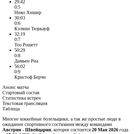
29:42
0:5
Нико Хишир
30:03
0:6
Кэлвин Тюркауф
32:19
0:7
Тео Рошетт
50:29
0:8
Дамьен Риа
56:02
0:9
Кристоф Берчи
Анонс матча
Стартовый состав
Статистика встреч
Текстовая трансляция
Таблица
Многие хоккейные болельщики, а так же простые люди в
ожидании спортивного состязания между командами
Австрия - Швейцария
, которое состоится
20 Мая 2026
года