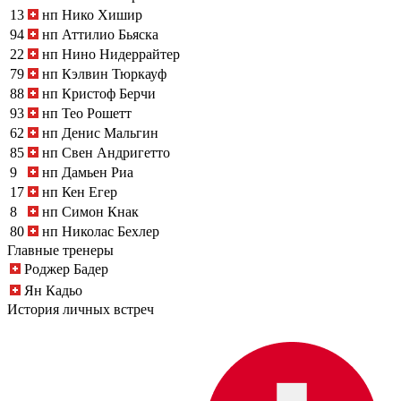
13
нп
Нико Хишир
94
нп
Аттилио Бьяска
22
нп
Нино Нидеррайтер
79
нп
Кэлвин Тюркауф
88
нп
Кристоф Берчи
93
нп
Тео Рошетт
62
нп
Денис Мальгин
85
нп
Свен Андригетто
9
нп
Дамьен Риа
17
нп
Кен Егер
8
нп
Симон Кнак
80
нп
Николас Бехлер
Главные тренеры
Роджер Бадер
Ян Кадьо
История личных встреч