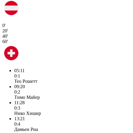
0'
20'
40'
60'
05:11
0:1
Тео Рошетт
09:20
0:2
Тимо Майер
11:28
0:3
Нико Хишир
13:21
0:4
Дамьен Риа