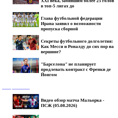
XXI века, забившим более 25 голов
в топ-5 лигах до
Глава футбольной федерации
Ирана заявил о возможности
пропуска сборной
Секреты футбольного долголетия:
Как Месси и Роналду до сих пор на
вершине?
"Барселона" не планирует
продлевать контракт с Френки де
Йонгом
Обзоры матчей
Видео обзор матча Мальорка -
ПСЖ (05.08.2026)