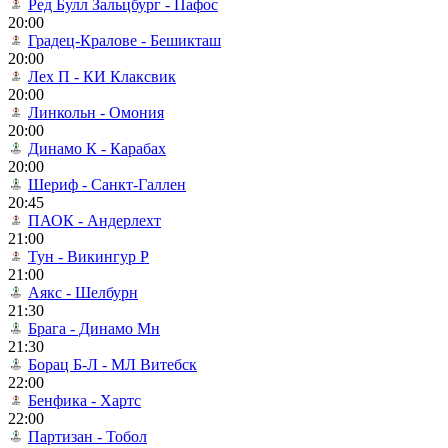
Ред Булл Зальцбург - Пафос
20:00
Градец-Кралове - Бешикташ
20:00
Лех П - КИ Клаксвик
20:00
Линкольн - Омония
20:00
Динамо К - Карабах
20:00
Шериф - Санкт-Галлен
20:45
ПАОК - Андерлехт
21:00
Тун - Викингур Р
21:00
Аякс - Шелбурн
21:30
Брага - Динамо Мн
21:30
Борац Б-Л - МЛ Витебск
22:00
Бенфика - Хартс
22:00
Партизан - Тобол