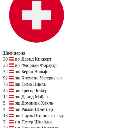
Швейцария
30
вр
Давид Киккерт
33
вр
Флориан Форауэр
32
зщ
Бернд Вольф
92
зщ
Клеменс Унтервегер
78
зщ
Тимо Никль
45
зщ
Грегор Бибер
12
зщ
Давид Майер
5
зщ
Доминик Хакль
4
зщ
Рамон Шнетцер
18
зщ
Пауль Штапельфельдт
3
нп
Петер Шнайдер