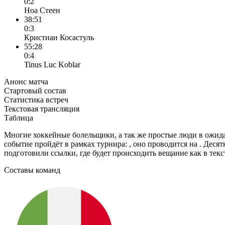
0:2
Ноа Стеен
38:51
0:3
Кристиан Косастуль
55:28
0:4
Tinus Luc Koblar
Анонс матча
Стартовый состав
Статистика встреч
Текстовая трансляция
Таблица
Многие хоккейные болельщики, а так же простые люди в ожид
событие пройдёт в рамках турнира: , оно проводится на . Деся
подготовили ссылки, где будет происходить вещание как в текс
Составы команд