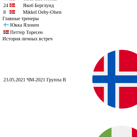
24
Якоб Берглунд
8
Mikkel Oeby-Olsen
Главные тренеры
Юкка Ялонен
Петтер Торесен
История личных встреч
23.05.2021
ЧМ-2021
Группа B