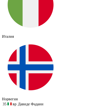
Италия
Норвегия
35
вр
Давиде Фадани