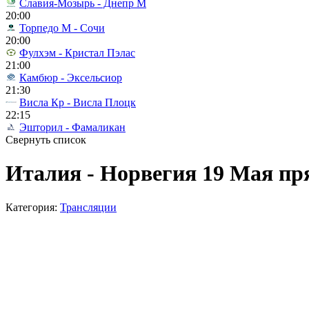
Славия-Мозырь - Днепр М
20:00
Торпедо М - Сочи
20:00
Фулхэм - Кристал Пэлас
21:00
Камбюр - Эксельсиор
21:30
Висла Кр - Висла Плоцк
22:15
Эшторил - Фамаликан
Свернуть список
Италия - Норвегия 19 Мая пр
Категория:
Трансляции