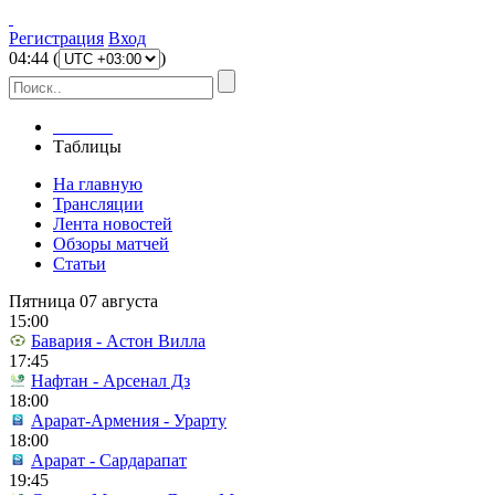
Регистрация
Вход
04
:
44
(
)
Главная
Таблицы
На главную
Трансляции
Лента новостей
Обзоры матчей
Статьи
Пятница 07 августа
15:00
Бавария - Астон Вилла
17:45
Нафтан - Арсенал Дз
18:00
Арарат-Армения - Урарту
18:00
Арарат - Сардарапат
19:45