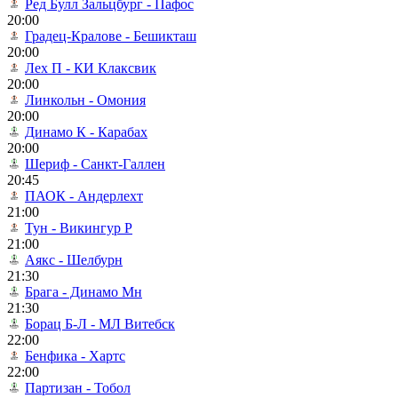
Ред Булл Зальцбург - Пафос
20:00
Градец-Кралове - Бешикташ
20:00
Лех П - КИ Клаксвик
20:00
Линкольн - Омония
20:00
Динамо К - Карабах
20:00
Шериф - Санкт-Галлен
20:45
ПАОК - Андерлехт
21:00
Тун - Викингур Р
21:00
Аякс - Шелбурн
21:30
Брага - Динамо Мн
21:30
Борац Б-Л - МЛ Витебск
22:00
Бенфика - Хартс
22:00
Партизан - Тобол