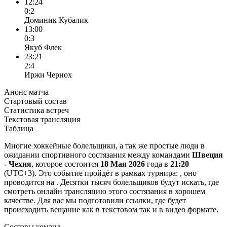
12:24
0:2
Доминик Кубалик
13:00
0:3
Якуб Флек
23:21
2:4
Иржи Чернох
Анонс матча
Стартовый состав
Статистика встреч
Текстовая трансляция
Таблица
Многие хоккейные болельщики, а так же простые люди в
ожидании спортивного состязания между командами
Швеция
- Чехия
, которое состоится
18 Мая 2026
года в
21:20
(UTC+3). Это событие пройдёт в рамках турнира: , оно
проводится на . Десятки тысяч болельщиков будут искать, где
смотреть онлайн трансляцию этого состязания в хорошем
качестве. Для вас мы подготовили ссылки, где будет
происходить вещание как в текстовом так и в видео формате.
Составы команд