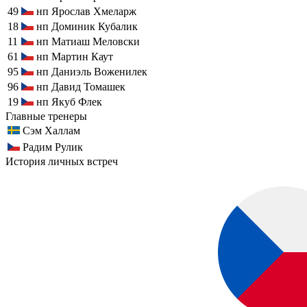
49
нп
Ярослав Хмеларж
18
нп
Доминик Кубалик
11
нп
Матиаш Меловски
61
нп
Мартин Каут
95
нп
Даниэль Воженилек
96
нп
Давид Томашек
19
нп
Якуб Флек
Главные тренеры
Сэм Халлам
Радим Рулик
История личных встреч