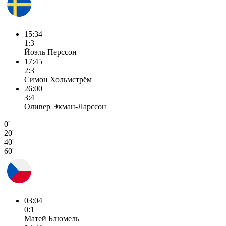
15:34
1:3
Йоэль Перссон
17:45
2:3
Симон Хольмстрём
26:00
3:4
Оливер Экман-Ларссон
0'
20'
40'
60'
03:04
0:1
Матей Блюмель