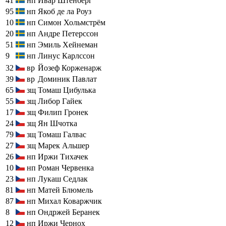
41
нп
Ивар Штенберг
95
нп
Якоб де ла Роуз
10
нп
Симон Хольмстрём
20
нп
Андре Петерссон
51
нп
Эмиль Хейнеман
9
нп
Линус Карлссон
32
вр
Йозеф Корженарж
39
вр
Доминик Павлат
65
зщ
Томаш Цибулька
55
зщ
Либор Гайек
17
зщ
Филип Гронек
24
зщ
Ян Шчотка
79
зщ
Томаш Галвас
27
зщ
Марек Альшер
26
нп
Иржи Тихачек
10
нп
Роман Червенка
23
нп
Лукаш Седлак
81
нп
Матей Блюмель
87
нп
Михал Коваржчик
8
нп
Ондржей Беранек
12
нп
Иржи Чернох