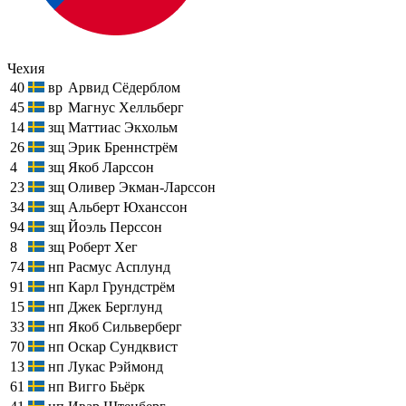
Чехия
40
вр
Арвид Сёдерблом
45
вр
Магнус Хелльберг
14
зщ
Маттиас Экхольм
26
зщ
Эрик Бреннстрём
4
зщ
Якоб Ларссон
23
зщ
Оливер Экман-Ларссон
34
зщ
Альберт Юханссон
94
зщ
Йоэль Перссон
8
зщ
Роберт Хег
74
нп
Расмус Асплунд
91
нп
Карл Грундстрём
15
нп
Джек Берглунд
33
нп
Якоб Сильверберг
70
нп
Оскар Сундквист
13
нп
Лукас Рэймонд
61
нп
Вигго Бьёрк