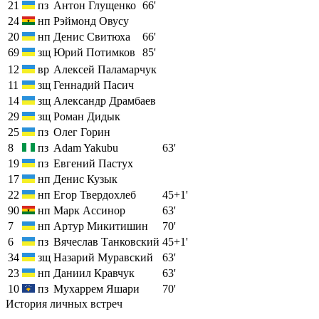
21
пз
Антон Глущенко
66'
24
нп
Рэймонд Овусу
20
нп
Денис Свитюха
66'
69
зщ
Юрий Потимков
85'
12
вр
Алексей Паламарчук
11
зщ
Геннадий Пасич
14
зщ
Александр Драмбаев
29
зщ
Роман Дидык
25
пз
Олег Горин
8
пз
Adam Yakubu
63'
19
пз
Евгений Пастух
17
нп
Денис Кузык
22
нп
Егор Твердохлеб
45+1'
90
нп
Марк Ассинор
63'
7
нп
Артур Микитишин
70'
6
пз
Вячеслав Танковский
45+1'
34
зщ
Назарий Муравский
63'
23
нп
Даниил Кравчук
63'
10
пз
Мухаррем Яшари
70'
История личных встреч