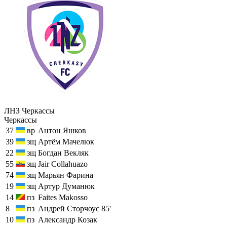
ЛНЗ Черкассы
Черкассы
37
вр
Антон Яшков
39
зщ
Артём Мачелюк
22
зщ
Богдан Векляк
55
зщ
Jair Collahuazo
74
зщ
Марьян Фарина
19
зщ
Артур Думанюк
14
пз
Faites Makosso
8
пз
Андрей Сторчоус
85'
10
пз
Александр Козак