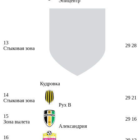
Эпицентр
13
29
28
Стыковая зона
Кудровка
14
29
21
Стыковая зона
Рух В
15
29
16
Зона вылета
Александрия
16