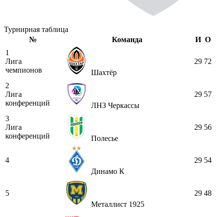
Турнирная таблица
№
Команда
И
О
1
Лига
29
72
чемпионов
Шахтёр
2
Лига
29
57
конференций
ЛНЗ Черкассы
3
Лига
29
56
конференций
Полесье
4
29
54
Динамо К
5
29
48
Металлист 1925