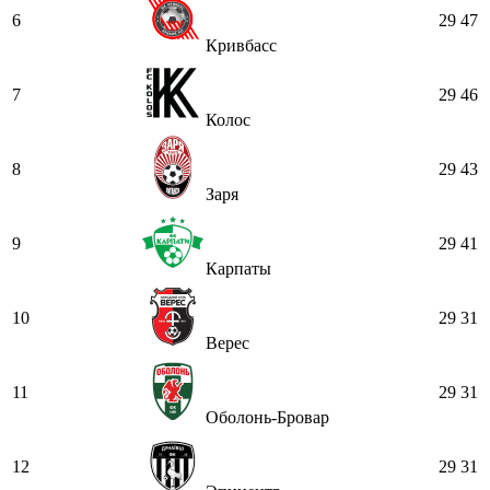
6
29
47
Кривбасс
7
29
46
Колос
8
29
43
Заря
9
29
41
Карпаты
10
29
31
Верес
11
29
31
Оболонь-Бровар
12
29
31