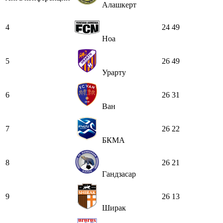
Алашкерт
4
24
49
Ноа
5
26
49
Урарту
6
26
31
Ван
7
26
22
БКМА
8
26
21
Гандзасар
9
26
13
Ширак