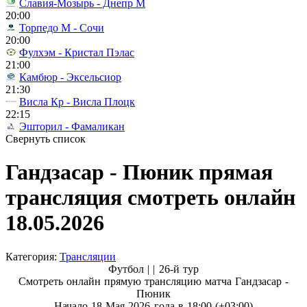
Славия-Мозырь - Днепр М
20:00
Торпедо М - Сочи
20:00
Фулхэм - Кристал Пэлас
21:00
Камбюр - Эксельсиор
21:30
Висла Кр - Висла Плоцк
22:15
Эшторил - Фамаликан
Свернуть список
Гандзасар - Пюник прямая
трансляция смотреть онлайн
18.05.2026
Категория:
Трансляции
Футбол | |
26-й тур
Смотреть онлайн прямую трансляцию матча Гандзасар -
Пюник
Начало 18 Мая 2026 года в 18:00 (+03:00)