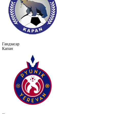
Гандзасар
Капан