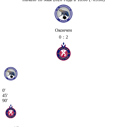
Окончен
0 : 2
0'
45'
90'