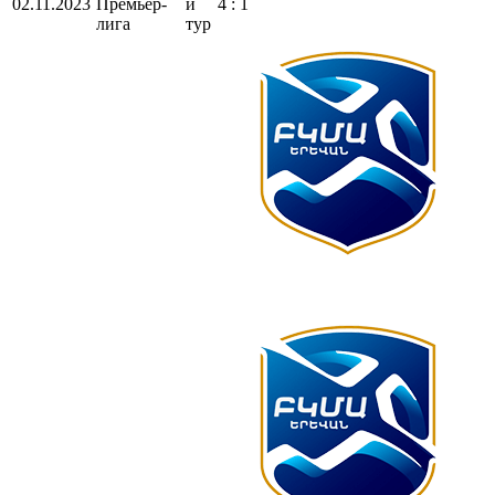
02.11.2023
Премьер-
й
4 : 1
лига
тур