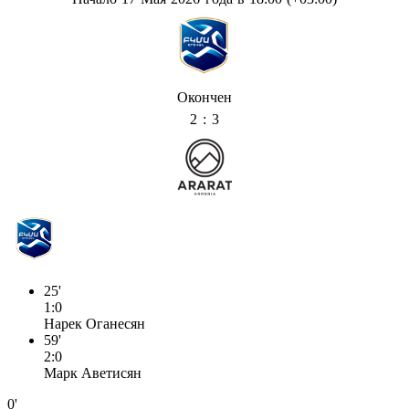
Окончен
2 : 3
25'
1:0
Нарек Оганесян
59'
2:0
Марк Аветисян
0'