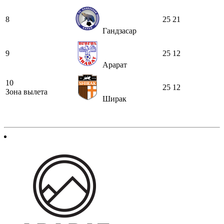
8
25
21
Гандзасар
9
25
12
Арарат
10
25
12
Зона вылета
Ширак