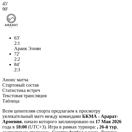
45'
90'
63'
2:1
Араик Элоян
72'
2:2
84'
2:3
Анонс матча
Стартовый состав
Статистика встреч
Текстовая трансляция
Таблица
Всем ценителям спорта предлагаем к просмотру
увлекательный матч между командами
БКМА - Арарат-
Армения
, начало которого запланировано на
17 Мая 2026
года в
18:00
(UTC+3). Игра в рамках турнира:
, 26-й тур
,