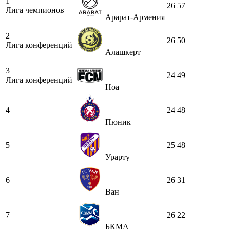
1
26
57
Лига чемпионов
Арарат-Армения
2
26
50
Лига конференций
Алашкерт
3
24
49
Лига конференций
Ноа
4
24
48
Пюник
5
25
48
Урарту
6
26
31
Ван
7
26
22
БКМА