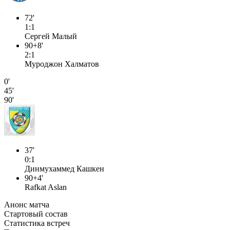
72'
1:1
Сергей Малый
90+8'
2:1
Муроджон Халматов
0'
45'
90'
37'
0:1
Динмухаммед Кашкен
90+4'
Rafkat Aslan
Анонс матча
Стартовый состав
Статистика встреч