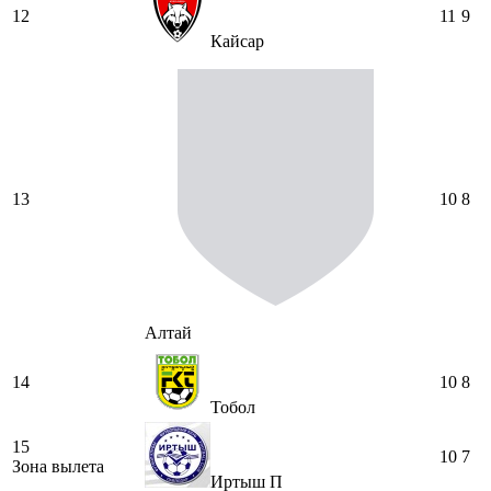
12
11
9
Кайсар
13
10
8
Алтай
14
10
8
Тобол
15
10
7
Зона вылета
Иртыш П