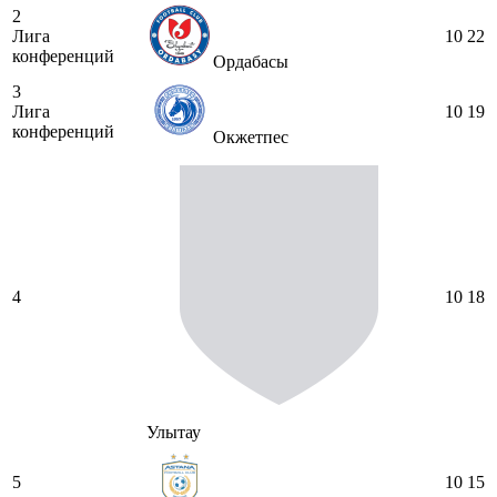
2
Лига
10
22
конференций
Ордабасы
3
Лига
10
19
конференций
Окжетпес
4
10
18
Улытау
5
10
15