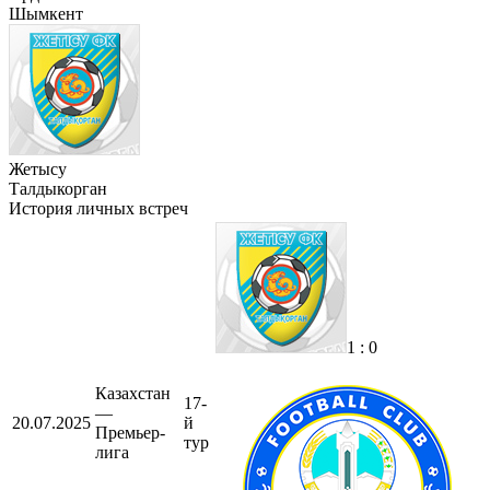
Шымкент
Жетысу
Талдыкорган
История личных встреч
1 : 0
Казахстан
17-
—
20.07.2025
й
Премьер-
тур
лига