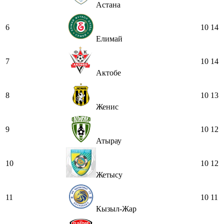
Астана
6
10
14
Елимай
7
10
14
Актобе
8
10
13
Женис
9
10
12
Атырау
10
10
12
Жетысу
11
10
11
Кызыл-Жар