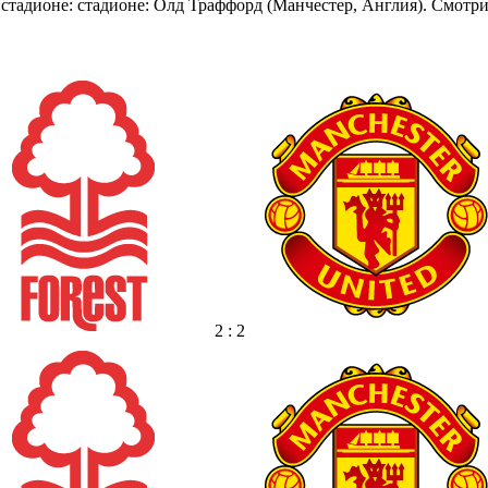
а стадионе: стадионе: Олд Траффорд (Манчестер, Англия). Смот
2 : 2