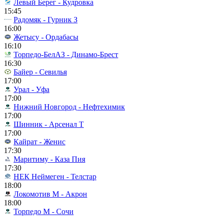
Левый Берег - Кудровка
15:45
Радомяк - Гурник З
16:00
Жетысу - Ордабасы
16:10
Торпедо-БелАЗ - Динамо-Брест
16:30
Байер - Севилья
17:00
Урал - Уфа
17:00
Нижний Новгород - Нефтехимик
17:00
Шинник - Арсенал Т
17:00
Кайрат - Женис
17:30
Маритиму - Каза Пия
17:30
НЕК Неймеген - Телстар
18:00
Локомотив М - Акрон
18:00
Торпедо М - Сочи