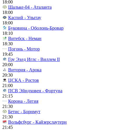
18:00
Шальке-04 - Аталанта
18:00
Каспий - Улытау
18:00
Буковина - Оболонь-Бровар
18:10
Витебск - Неман
18:30
Погонь - Мотор
19:45
Гоу Эхед Иглс - Виллем II
20:00
Витория - Арока
20:30
ЦСКА - Ростов
21:00
ПСВ Эйндховен - Фортуна
21:15
Корона - Легия
21:30
Бетис - Борнмут
21:30
Вольфсбург - Кайзерслаутерн
21:45