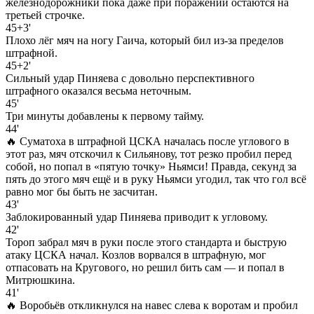
железнодорожники пока даже при поражении остаются на
третьей строчке.
45+3'
Плохо лёг мяч на ногу Гаича, который бил из-за пределов
штрафной.
45+2'
Сильный удар Пиняева с довольно перспективного
штрафного оказался весьма неточным.
45'
Три минуты добавлены к первому тайму.
44'
🔥 Суматоха в штрафной ЦСКА началась после углового в
этот раз, мяч отскочил к Сильянову, тот резко пробил перед
собой, но попал в «пятую точку» Ньямси! Правда, секунд за
пять до этого мяч ещё и в руку Ньямси угодил, так что гол всё
равно мог бы быть не засчитан.
43'
Заблокированный удар Пиняева приводит к угловому.
42'
Тороп забрал мяч в руки после этого стандарта и быструю
атаку ЦСКА начал. Козлов ворвался в штрафную, мог
отпасовать на Кругового, но решил бить сам — и попал в
Митрюшкина.
41'
🔥 Воробьёв откликнулся на навес слева к воротам и пробил