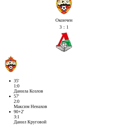
Окончен
3 : 1
35'
1:0
Данила Козлов
57'
2:0
Максим Ненахов
90+2'
3:1
Данил Круговой