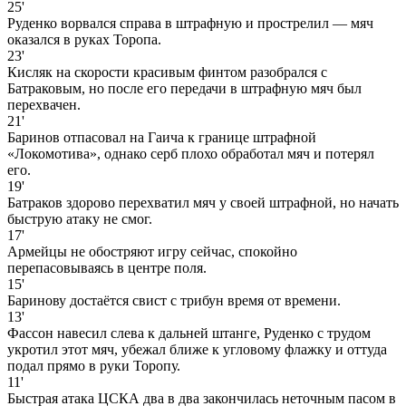
25'
Руденко ворвался справа в штрафную и прострелил — мяч
оказался в руках Торопа.
23'
Кисляк на скорости красивым финтом разобрался с
Батраковым, но после его передачи в штрафную мяч был
перехвачен.
21'
Баринов отпасовал на Гаича к границе штрафной
«Локомотива», однако серб плохо обработал мяч и потерял
его.
19'
Батраков здорово перехватил мяч у своей штрафной, но начать
быструю атаку не смог.
17'
Армейцы не обостряют игру сейчас, спокойно
перепасовываясь в центре поля.
15'
Баринову достаётся свист с трибун время от времени.
13'
Фассон навесил слева к дальней штанге, Руденко с трудом
укротил этот мяч, убежал ближе к угловому флажку и оттуда
подал прямо в руки Торопу.
11'
Быстрая атака ЦСКА два в два закончилась неточным пасом в