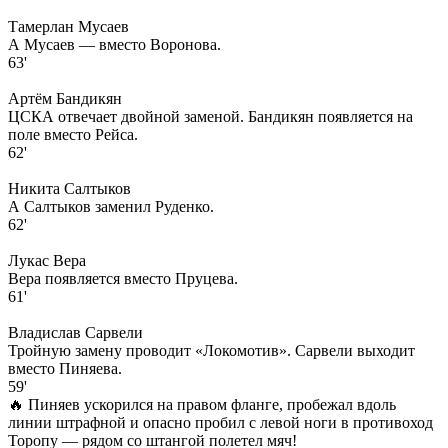
Тамерлан Мусаев
А Мусаев — вместо Воронова.
63'
Артём Бандикян
ЦСКА отвечает двойной заменой. Бандикян появляется на
поле вместо Рейса.
62'
Никита Салтыков
А Салтыков заменил Руденко.
62'
Лукас Вера
Вера появляется вместо Пруцева.
61'
Владислав Сарвели
Тройную замену проводит «Локомотив». Сарвели выходит
вместо Пиняева.
59'
🔥 Пиняев ускорился на правом фланге, пробежал вдоль
линии штрафной и опасно пробил с левой ноги в противоход
Торопу — рядом со штангой полетел мяч!