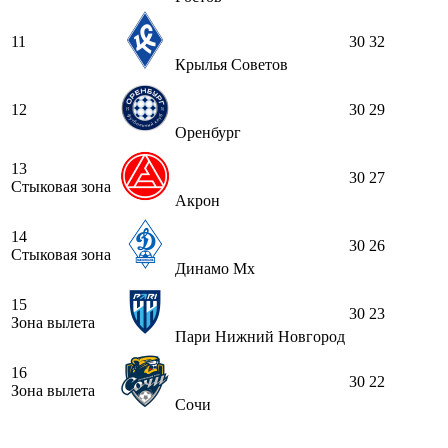
11
30
32
Крылья Советов
12
30
29
Оренбург
13
30
27
Стыковая зона
Акрон
14
30
26
Стыковая зона
Динамо Мх
15
30
23
Зона вылета
Пари Нижний Новгород
16
30
22
Зона вылета
Сочи