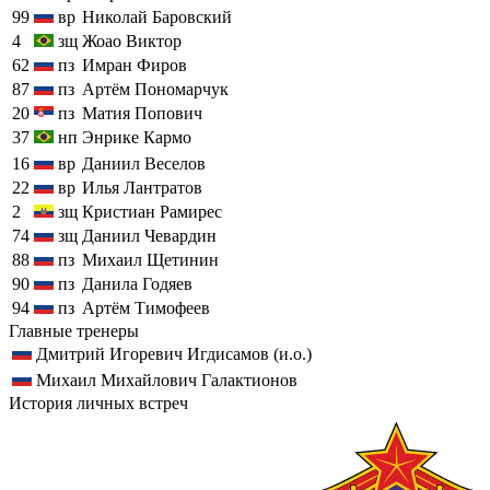
99
вр
Николай Баровский
4
зщ
Жоао Виктор
62
пз
Имран Фиров
87
пз
Артём Пономарчук
20
пз
Матия Попович
37
нп
Энрике Кармо
16
вр
Даниил Веселов
22
вр
Илья Лантратов
2
зщ
Кристиан Рамирес
74
зщ
Даниил Чевардин
88
пз
Михаил Щетинин
90
пз
Данила Годяев
94
пз
Артём Тимофеев
Главные тренеры
Дмитрий Игоревич Игдисамов (и.о.)
Михаил Михайлович Галактионов
История личных встреч