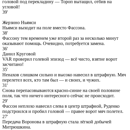
головой под перекладину — Тороп вытащил, отбив на
угловой!
39'
Жерзино Ньямси
Ньямси выходит на поле вместо Фассона.
38'
Фассону тем временем уже второй раз за несколько минут
оказывают помощь. Очевидно, потребуется замена.
36'
Данил Круговой
VAR проверил голевой эпизод — всё чисто, взятие ворот
засчитано!
35'
Ненахов слишком сильно и высоко навесил в штрафную. Мяч
перелетел всех, кто там был — и своих, и чужих.
31'
Снова перепасовываются красно-синие на своей половине
поля, так что ничего интересного сейчас не происходит.
29'
Фассон неплохо навесил слева в центр штрафной, Руденко
подстроился и пробил головой — правее ворот мяч полетел.
27'
Передача Воронова в штрафную стала лёгкой добычей
Митрюшкина.