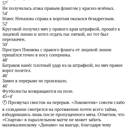
57'
Не получилась атака правым флангом у красно-зелёных.
54'
Навес Ненахова справа к воротам оказался безадресным.
52'
Круговой получил мяч у правого края штрафной, прошёл к
лицевой линии и хотел отдать пас пяткой, но тот был
перехвачен.
50'
Прострел Пиняева с правого фланга от лицевой линии
пришёлся точно в ногу соперника.
48'
Батраков нанёс плотный удар из-за штрафной, но мяч правее
ворот полетел.
46'
Замен в перерыве не произошло.
46'
Футболисты возвращаются на поле.
45+4'
🕐 Прозвучал свисток на перерыв. «Локомотив» совсем слабо
в созидании смотрелся на протяжении почти всего тайма,
взбодрившись лишь после пропущенного мяча. Отметим, что
«Спартак» в параллельном матче не может забить
махачкалинскому «Динамо» на выезде, благодаря чему