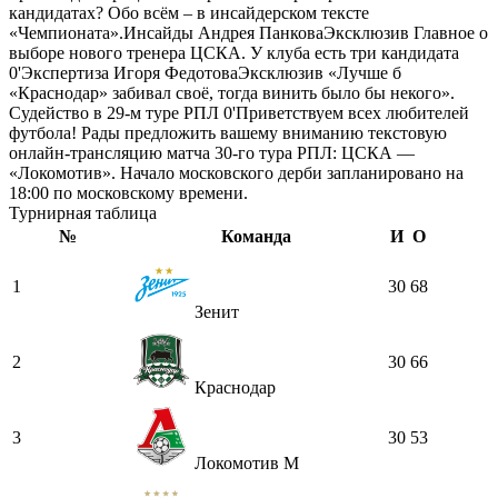
кандидатах? Обо всём – в инсайдерском тексте
«Чемпионата».Инсайды Андрея ПанковаЭксклюзив Главное о
выборе нового тренера ЦСКА. У клуба есть три кандидата
0'Экспертиза Игоря ФедотоваЭксклюзив «Лучше б
«Краснодар» забивал своё, тогда винить было бы некого».
Судейство в 29-м туре РПЛ 0'Приветствуем всех любителей
футбола! Рады предложить вашему вниманию текстовую
онлайн-трансляцию матча 30-го тура РПЛ: ЦСКА —
«Локомотив». Начало московского дерби запланировано на
18:00 по московскому времени.
Турнирная таблица
№
Команда
И
О
1
30
68
Зенит
2
30
66
Краснодар
3
30
53
Локомотив М