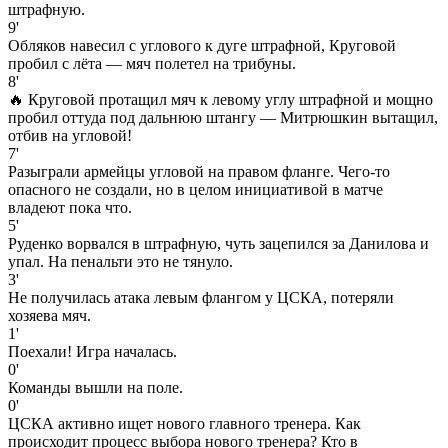
штрафную.
9'
Обляков навесил с углового к дуге штрафной, Круговой
пробил с лёта — мяч полетел на трибуны.
8'
🔥 Круговой протащил мяч к левому углу штрафной и мощно
пробил оттуда под дальнюю штангу — Митрюшкин вытащил,
отбив на угловой!
7'
Разыграли армейцы угловой на правом фланге. Чего-то
опасного не создали, но в целом инициативой в матче
владеют пока что.
5'
Руденко ворвался в штрафную, чуть зацепился за Данилова и
упал. На пенальти это не тянуло.
3'
Не получилась атака левым флангом у ЦСКА, потеряли
хозяева мяч.
1'
Поехали! Игра началась.
0'
Команды вышли на поле.
0'
ЦСКА активно ищет нового главного тренера. Как
происходит процесс выбора нового тренера? Кто в