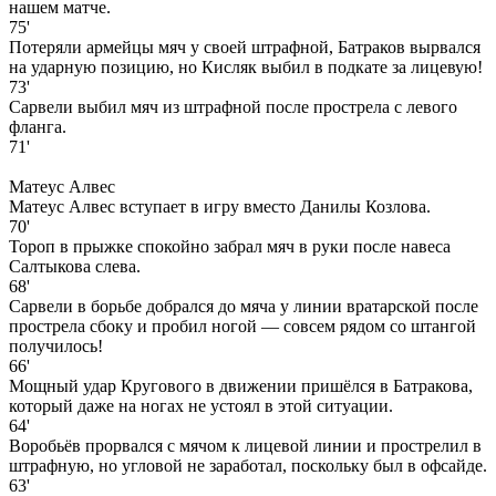
нашем матче.
75'
Потеряли армейцы мяч у своей штрафной, Батраков вырвался
на ударную позицию, но Кисляк выбил в подкате за лицевую!
73'
Сарвели выбил мяч из штрафной после прострела с левого
фланга.
71'
Матеус Алвес
Матеус Алвес вступает в игру вместо Данилы Козлова.
70'
Тороп в прыжке спокойно забрал мяч в руки после навеса
Салтыкова слева.
68'
Сарвели в борьбе добрался до мяча у линии вратарской после
прострела сбоку и пробил ногой — совсем рядом со штангой
получилось!
66'
Мощный удар Кругового в движении пришёлся в Батракова,
который даже на ногах не устоял в этой ситуации.
64'
Воробьёв прорвался с мячом к лицевой линии и прострелил в
штрафную, но угловой не заработал, поскольку был в офсайде.
63'