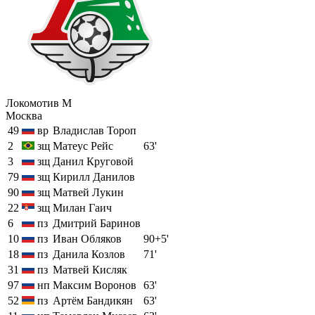
Локомотив М
Москва
49
вр
Владислав Тороп
2
зщ
Матеус Рейс
63'
3
зщ
Данил Круговой
79
зщ
Кирилл Данилов
90
зщ
Матвей Лукин
22
зщ
Милан Гаич
6
пз
Дмитрий Баринов
10
пз
Иван Обляков
90+5'
18
пз
Данила Козлов
71'
31
пз
Матвей Кисляк
97
нп
Максим Воронов
63'
52
пз
Артём Бандикян
63'