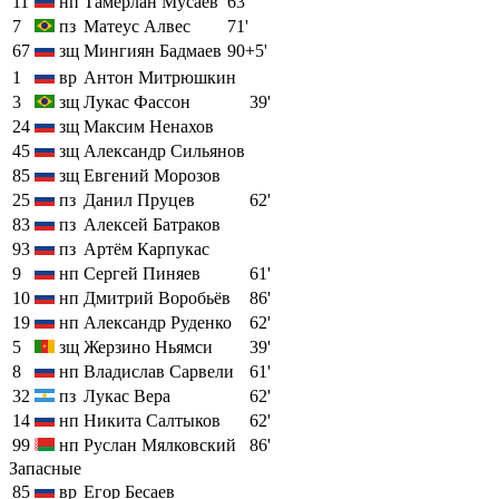
11
нп
Тамерлан Мусаев
63'
7
пз
Матеус Алвес
71'
67
зщ
Мингиян Бадмаев
90+5'
1
вр
Антон Митрюшкин
3
зщ
Лукас Фассон
39'
24
зщ
Максим Ненахов
45
зщ
Александр Сильянов
85
зщ
Евгений Морозов
25
пз
Данил Пруцев
62'
83
пз
Алексей Батраков
93
пз
Артём Карпукас
9
нп
Сергей Пиняев
61'
10
нп
Дмитрий Воробьёв
86'
19
нп
Александр Руденко
62'
5
зщ
Жерзино Ньямси
39'
8
нп
Владислав Сарвели
61'
32
пз
Лукас Вера
62'
14
нп
Никита Салтыков
62'
99
нп
Руслан Мялковский
86'
Запасные
85
вр
Егор Бесаев